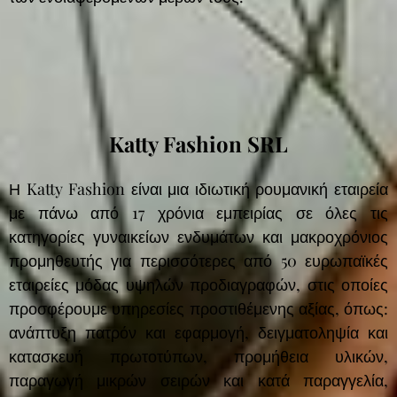
Katty Fashion SRL
Η Katty Fashion είναι μια ιδιωτική ρουμανική εταιρεία
με πάνω από 17 χρόνια εμπειρίας σε όλες τις
κατηγορίες γυναικείων ενδυμάτων και μακροχρόνιος
προμηθευτής για περισσότερες από 50 ευρωπαϊκές
εταιρείες μόδας υψηλών προδιαγραφών, στις οποίες
προσφέρουμε υπηρεσίες προστιθέμενης αξίας, όπως:
ανάπτυξη πατρόν και εφαρμογή, δειγματοληψία και
κατασκευή πρωτοτύπων, προμήθεια υλικών,
παραγωγή μικρών σειρών και κατά παραγγελία,