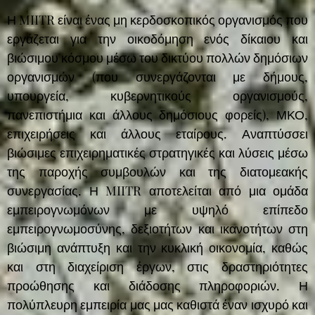
Η MIITR είναι ένας μη κερδοσκοπικός οργανισμός που
εργάζεται για την οικοδόμηση ενός δίκαιου και
βιώσιμου κόσμου μέσω του δικτύου πολλών δημόσιων
οργανισμών (που συνεργάζονται με δήμους,
υπουργεία, κυβερνητικούς οργανισμούς,
πανεπιστήμια και άλλους δημόσιους φορείς), ΜΚΟ,
επιχειρήσεις και άλλους εταίρους. Αναπτύσσει
βιώσιμες επιχειρηματικές στρατηγικές και λύσεις μέσω
της παροχής συμβουλών και της διατομεακής
συνεργασίας. Η MIITR αποτελείται από μια ομάδα
εμπειρογνωμόνων με υψηλό επίπεδο
εμπειρογνωμοσύνης, δεξιοτήτων και ικανοτήτων στη
βιώσιμη ανάπτυξη και την κυκλική οικονομία, καθώς
και στη διαχείριση έργων, στις δραστηριότητες
προώθησης και διάδοσης πληροφοριών. Η
πολύπλευρη εμπειρία μας μας καθιστά έναν ισχυρό και