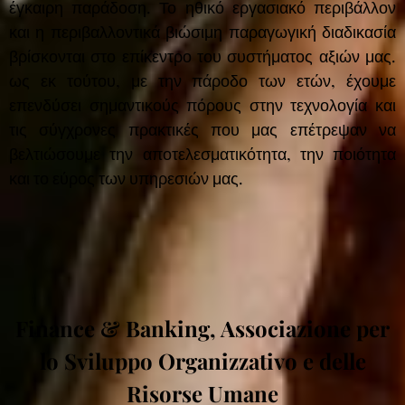
έγκαιρη παράδοση. Το ηθικό εργασιακό περιβάλλον
και η περιβαλλοντικά βιώσιμη παραγωγική διαδικασία
βρίσκονται στο επίκεντρο του συστήματος αξιών μας.
ως εκ τούτου, με την πάροδο των ετών, έχουμε
επενδύσει σημαντικούς πόρους στην τεχνολογία και
τις σύγχρονες πρακτικές που μας επέτρεψαν να
βελτιώσουμε την αποτελεσματικότητα, την ποιότητα
και το εύρος των υπηρεσιών μας.
Finance & Banking, Associazione per
lo Sviluppo Organizzativo e delle
Risorse Umane