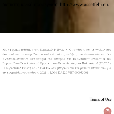
διεπιστημονική προσέγγιση. http://www.asseffebi.eu/
Με τη χρηματοδότηση της Ευρωπαϊκής Ένωσης. Οι απόψεις και οι γνώμες που
διατυπώνονται εκφράζουν αποκλειστικά τις απόψεις των συντακτών και δεν
αντιπροσωπεύουν κατ’ανάγκη τις απόψεις της Ευρωπαϊκής Ένωσης ή του
Ευρωπαϊκού Εκτελεστικού Οργανισμού Εκπαίδευσης και Πολιτισμού (EACEA).
Η Ευρωπαϊκή Ένωση και ο EACEA δεν μπορούν να θεωρηθούν υπεύθυνοι για
τις εκφραζόμενες απόψεις. 2021-1-RO01-KA220-VET-000033001
Terms of Use