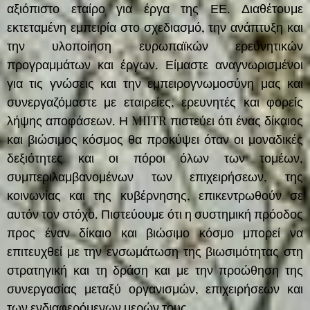
αξιόπιστο εταίρο για έργα της ΕΕ. Διαθέτουμε
εκτεταμένη εμπειρία στο σχεδιασμό, την ανάπτυξη και
την υλοποίηση ευρωπαϊκών ερευνητικών
προγραμμάτων και έργων. Είμαστε αναγνωρισμένοι
για τις γνώσεις και την εμπειρογνωμοσύνη μας και
συνεργαζόμαστε με εταιρείες, ερευνητές και φορείς
λήψης αποφάσεων. Η MIITR πιστεύει ότι ένας δίκαιος
και βιώσιμος κόσμος θα προκύψει όταν οι μοναδικές
δεξιότητες και οι πόροι όλων των τομέων,
συμπεριλαμβανομένων των επιχειρήσεων, της
κοινωνίας και της κυβέρνησης, επικεντρωθούν σε
αυτόν τον στόχο. Πιστεύουμε ότι η συστημική πρόοδος
προς έναν δίκαιο και βιώσιμο κόσμο μπορεί να
επιτευχθεί με την ενσωμάτωση της βιωσιμότητας στη
στρατηγική και τη δράση και με την προώθηση της
συνεργασίας μεταξύ οργανισμών, επιχειρήσεων και
των ενδιαφερόμενων μερών τους.