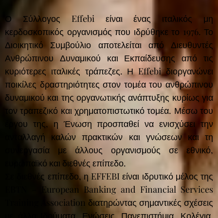
Ο Σύλλογος Effebi είναι ένας ιταλικός μη
κερδοσκοπικός οργανισμός που ιδρύθηκε το 1976. Το
Διοικητικό Συμβούλιο αποτελείται από Διευθυντές
Ανθρώπινου Δυναμικού και Εκπαίδευσης από τις
κυριότερες ιταλικές τράπεζες. Η Effebi διοργανώνει
ποικίλες δραστηριότητες στον τομέα του ανθρώπινου
δυναμικού και της οργανωτικής ανάπτυξης κυρίως για
τον τραπεζικό και χρηματοπιστωτικό τομέα. Μέσω του
έργου της, η Ένωση προσπαθεί να ενισχύσει την
ανταλλαγή καλών πρακτικών και γνώσεων και τη
συνεργασία με άλλους οργανισμούς σε εθνικό,
ευρωπαϊκό και διεθνές επίπεδο.
Σε διεθνές επίπεδο, η EFFEBI είναι ιδρυτικό μέλος της
EBTN – European Banking and Financial Services
Training Association διατηρώντας σημαντικές σχέσεις
με άλλα Ιδρύματα, Ενώσεις, Πανεπιστήμια, Κολέγια,