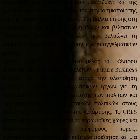
ανανέωση της κουλτούρας του μάνατζμεντ και της
ηγεσίας και την αντιμετώπιση της παγκοσμιοποίησης
και της ψηφιακής επανάστασης. Συμβάλλει επίσης στη
συνεργασία και την ανταλλαγή ιδεών και βέλτιστων
πρακτικών μεταξύ των μελών της- βελτιώνει τη
διοικητική κουλτούρα και πέραν των επαγγελματικών
ρόλων.
Τέλος, η Effebi είναι ιδρυτικό μέλος του Κέντρου
Έρευνας και Ευρωπαϊκών Μελετών – Future Business
(CRES). Το CRES έχει ως στόχο την υλοποίηση
μελετών, ερευνών και ευρωπαϊκών έργων για τη
βελτίωση της ενεργού συμμετοχής των πολιτών και
την προώθηση των ευρωπαϊκών πολιτικών στους
τομείς της εκπαίδευσης και της κατάρτισης. Το CRES
αποτελείται από 17 μέλη από 12 ευρωπαϊκές χώρες και
δραστηριοποιείται σε διάφορους τομείς,
εξασφαλίζοντας ένα υψηλό επίπεδο ποιότητας και μια