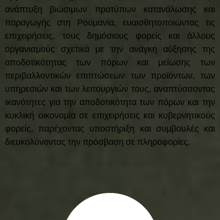
ανάπτυξη βιώσιμων προτύπων κατανάλωσης και
παραγωγής στη Ρουμανία, ευαισθητοποιώντας τις
επιχειρήσεις, τους δημόσιους φορείς και άλλους
οργανισμούς σχετικά με την ανάγκη αύξησης της
αποδοτικότητας των πόρων και μείωσης των
περιβαλλοντικών επιπτώσεων των προϊόντων, των
υπηρεσιών και των λειτουργιών τους, αναπτύσσοντας
ικανότητες για την αποδοτικότητα των πόρων και την
κυκλική οικονομία σε επιχειρήσεις και κυβερνητικούς
φορείς, παρέχοντας υποστήριξη και συμβουλές και
διευκολύνοντας την πρόσβαση σε πληροφορίες.