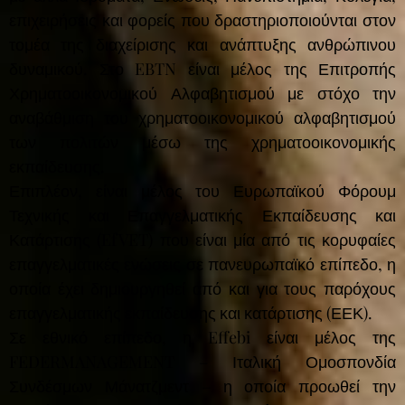
επιχειρήσεις και φορείς που δραστηριοποιούνται στον
τομέα της διαχείρισης και ανάπτυξης ανθρώπινου
δυναμικού. Στο EBTN είναι μέλος της Επιτροπής
Χρηματοοικονομικού Αλφαβητισμού με στόχο την
αναβάθμιση του χρηματοοικονομικού αλφαβητισμού
των πολιτών μέσω της χρηματοοικονομικής
εκπαίδευσης.
Επιπλέον, είναι μέλος του Ευρωπαϊκού Φόρουμ
Τεχνικής και Επαγγελματικής Εκπαίδευσης και
Κατάρτισης (EfVET) που είναι μία από τις κορυφαίες
επαγγελματικές ενώσεις σε πανευρωπαϊκό επίπεδο, η
οποία έχει δημιουργηθεί από και για τους παρόχους
επαγγελματικής εκπαίδευσης και κατάρτισης (ΕΕΚ).
Σε εθνικό επίπεδο, η Effebi είναι μέλος της
FEDERMANAGEMENT – Ιταλική Ομοσπονδία
Συνδέσμων Μάνατζμεντ – η οποία προωθεί την