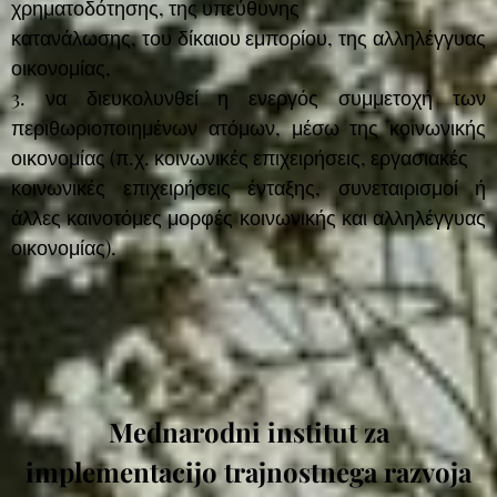
χρηματοδότησης, της υπεύθυνης
κατανάλωσης, του δίκαιου εμπορίου, της αλληλέγγυας
οικονομίας,
3. να διευκολυνθεί η ενεργός συμμετοχή των
περιθωριοποιημένων ατόμων, μέσω της κοινωνικής
οικονομίας (π.χ. κοινωνικές επιχειρήσεις, εργασιακές
κοινωνικές επιχειρήσεις ένταξης, συνεταιρισμοί ή
άλλες καινοτόμες μορφές κοινωνικής και αλληλέγγυας
οικονομίας).
Mednarodni institut za
implementacijo trajnostnega razvoja