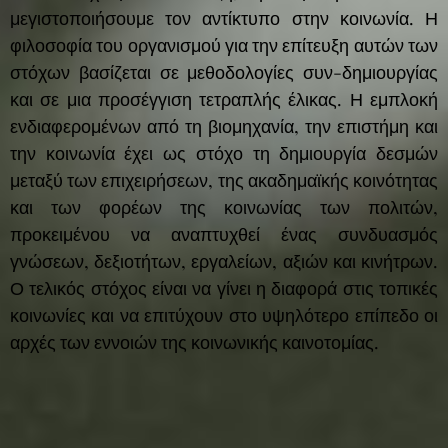
μεγιστοποιήσουμε τον αντίκτυπο στην κοινωνία. Η
φιλοσοφία του οργανισμού για την επίτευξη αυτών των
στόχων βασίζεται σε μεθοδολογίες συν-δημιουργίας
και σε μια προσέγγιση τετραπλής έλικας. Η εμπλοκή
ενδιαφερομένων από τη βιομηχανία, την επιστήμη και
την κοινωνία έχει ως στόχο τη δημιουργία δεσμών
μεταξύ των επιχειρήσεων, της ακαδημαϊκής κοινότητας
και των φορέων της κοινωνίας των πολιτών,
προκειμένου να αναπτυχθεί ένας συνδυασμός
γνώσεων, δεξιοτήτων, εργαλείων, αξιών και κινήτρων.
Ο τελικός στόχος είναι να γίνει η διαφορά στις τοπικές
κοινωνίες και να επιτύχουν στο υψηλότερο επίπεδο οι
αρχές των εννοιών της κοινωνικής καινοτομίας.