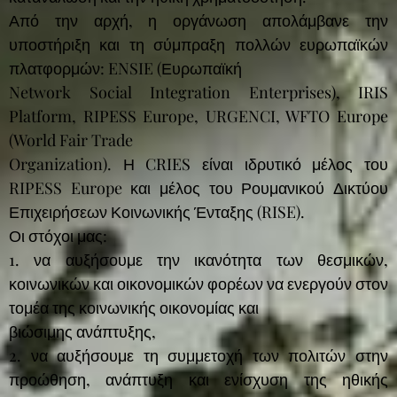
Από την αρχή, η οργάνωση απολάμβανε την
υποστήριξη και τη σύμπραξη πολλών ευρωπαϊκών
πλατφορμών: ENSIE (Ευρωπαϊκή
Network Social Integration Enterprises), IRIS
Platform, RIPESS Europe, URGENCI, WFTO Europe
(World Fair Trade
Organization). Η CRIES είναι ιδρυτικό μέλος του
RIPESS Europe και μέλος του Ρουμανικού Δικτύου
Επιχειρήσεων Κοινωνικής Ένταξης (RISE).
Οι στόχοι μας:
1. να αυξήσουμε την ικανότητα των θεσμικών,
κοινωνικών και οικονομικών φορέων να ενεργούν στον
τομέα της κοινωνικής οικονομίας και
βιώσιμης ανάπτυξης,
2. να αυξήσουμε τη συμμετοχή των πολιτών στην
προώθηση, ανάπτυξη και ενίσχυση της ηθικής